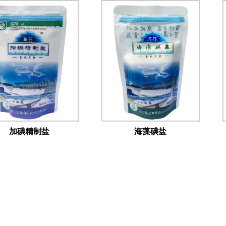
加碘精制盐
海藻碘盐