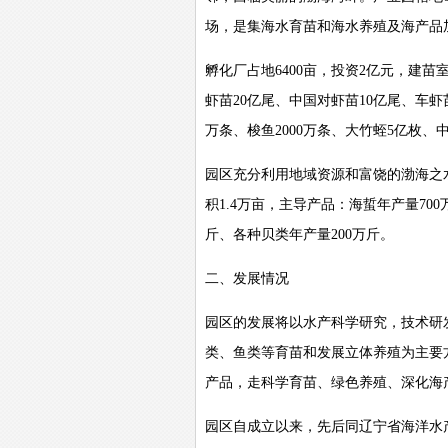
场，是集海水育苗和海水养殖及海产品
孵化厂占地
6400
亩，投资
2
亿元，建苗
虾苗
20
亿尾、中国对虾苗
10
亿尾、车虾
万条、梭鱼
2000
万条、大竹蛭
5
亿枚、
园区充分利用地域资源和富饶的渤海之
积
1.4
万亩，主导产品：海蜇年产量
700
斤、各种贝类年产量
200
万斤。
二、发展情况
园区的发展将以水产科学研究，技术研
类、鱼类等育苗和发展立体养殖为主要
产品，走科学育苗、绿色养殖、深化海
园区自成立以来，先后同辽宁省海洋水