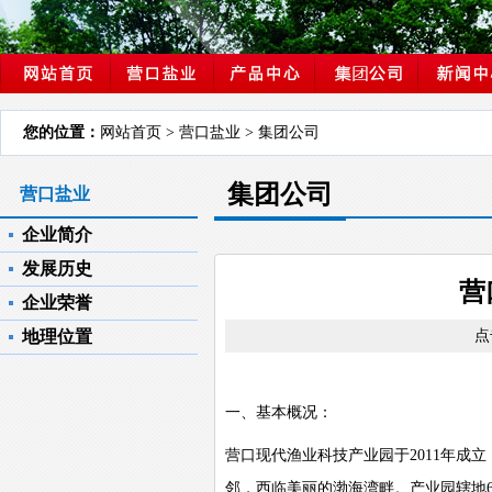
您的位置：
网站首页
> 营口盐业 > 集团公司
集团公司
营口盐业
企业简介
发展历史
营
企业荣誉
地理位置
点击
一、基本概况：
营口现代渔业科技产业园于
2011
年成立
邻，西临美丽的渤海湾畔。产业园辖地