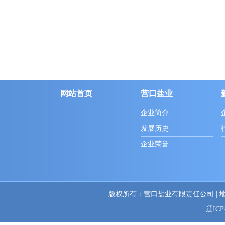
营口盐业有限责任公司制盐制卤公司
营口盐业有限责任公司制盐制卤公司位于营口市东南部，西
邻305国道，与辽宁（营口）沿海产业基地接...
营口盐业有限责任公司精制盐厂
网站首页
营口盐业
营口盐业有限责任公司精制盐厂坐落于营口市立交桥东北
侧，与305国道相邻，拥有独立的食盐运输铁路...
企业简介
发展历史
企业荣誉
版权所有：营口盐业有限责任公司 | 地址：辽
辽ICP