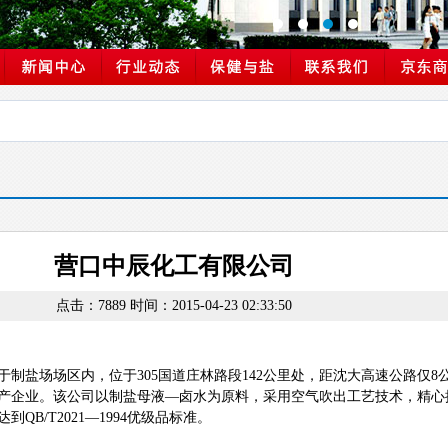
营口中辰化工有限公司
点击：7889 时间：2015-04-23 02:33:50
于制盐场场区内，位于
305
国道庄林路段
142
公里处，距沈大高速公路仅
8
产企业。该公司以制盐母液—卤水为原料，采用空气吹出工艺技术，精心
达到
QB/T2021
—
1994
优级品标准。