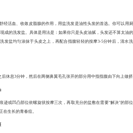
舒经活血、收敛皮脂腺的作用，用盐洗发是油性头发的首选。你可以用
 现成的洗发盐。具体是用法是：如果你只是头皮油腻，头发还不算太油
洗发盐均匀涂抹于头皮之上，再配合指腹轻轻的按摩3-5分钟后，清水
之后休息3分钟，然后在两侧鼻翼毛孔张开的部分用中指指腹由下向上做
凸
痕迹或凹凸部位依螺旋状按摩三次，再取充分的盐敷在需要“解决”的部
正在生长的青春痘。
斑