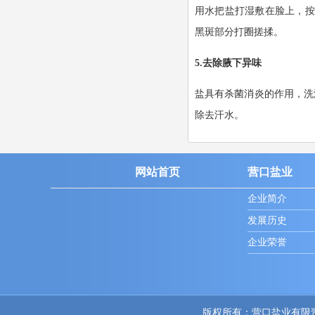
用水把盐打湿敷在脸上，按
黑斑部分打圈搓揉。
5.去除腋下异味
盐具有杀菌消炎的作用，洗
除去汗水。
网站首页
营口盐业
企业简介
发展历史
企业荣誉
版权所有：营口盐业有限责任公司