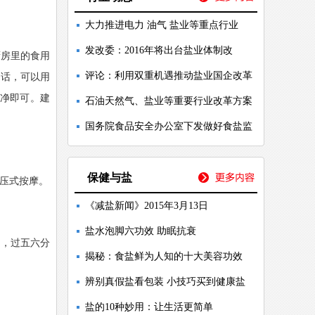
大力推进电力 油气 盐业等重点行业
发改委：2016年将出台盐业体制改
厨房里的食用
评论：利用双重机遇推动盐业国企改革
的话，可以用
洗净即可。建
石油天然气、盐业等重要行业改革方案
国务院食品安全办公室下发做好食盐监
保健与盐
挤压式按摩。
《减盐新闻》2015年3月13日
盐水泡脚六功效 助眠抗衰
位，过五六分
揭秘：食盐鲜为人知的十大美容功效
辨别真假盐看包装 小技巧买到健康盐
盐的10种妙用：让生活更简单