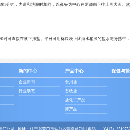
摩1分钟，力道和洗脸时相同，以鼻头为中心在两颊由下往上画大圆。
澡时可直接在腋下抹盐。平日可用棉块浸上比海水稍淡的盐水随身携带
新闻中心
产品中心
保健与盐
企业新闻
食用盐
行业动态
畜牧盐
盐化工产品
海产品
 | 地址：辽宁省营口市站前区营柳路7号 | 电话：（0417）3519752 | 