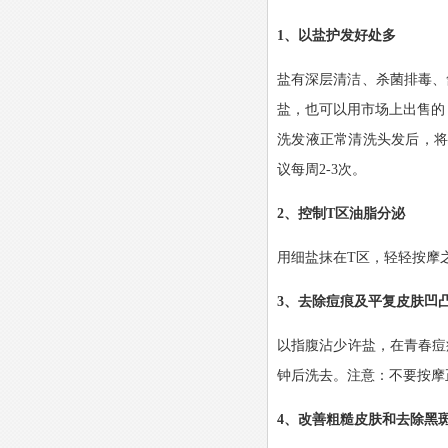
1、以盐护发好处多
盐有深层清洁、杀菌排毒、
盐，也可以用市场上出售的
洗发液正常清洗头发后，将
议每周2-3次。
2、控制T区油脂分泌
用细盐抹在T区，轻轻按摩
3、去除痘痕及平复皮肤凹
以指腹沾少许盐，在青春痘
钟后洗去。注意：不要按摩
4、改善粗糙皮肤和去除黑