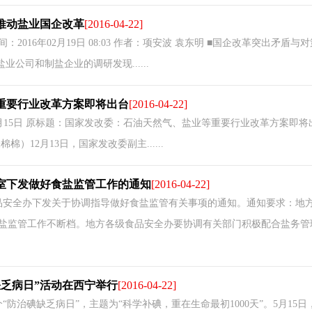
推动盐业国企改革
[2016-04-22]
2016年02月19日 08:03 作者：项安波 袁东明 ■国企改革突出矛盾与
业公司和制盐企业的调研发现......
重要行业改革方案即将出台
[2016-04-22]
年12月15日 原标题：国家发改委：石油天然气、盐业等重要行业改革方案即将
棉）12月13日，国家发改委副主......
室下发做好食盐监管工作的通知
[2016-04-22]
院食品安全办下发关于协调指导做好食盐监管有关事项的通知。通知要求：地
盐监管工作不断档。地方各级食品安全办要协调有关部门积极配合盐务管
缺乏病日”活动在西宁举行
[2016-04-22]
22个“防治碘缺乏病日”，主题为“科学补碘，重在生命最初1000天”。5月15